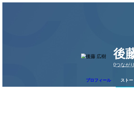
後藤
0
つなが
プロフィール
ストー