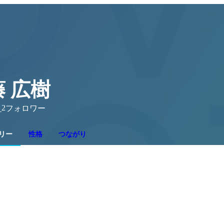
 広樹
2
り
フォロワー
リー
性格
つながり