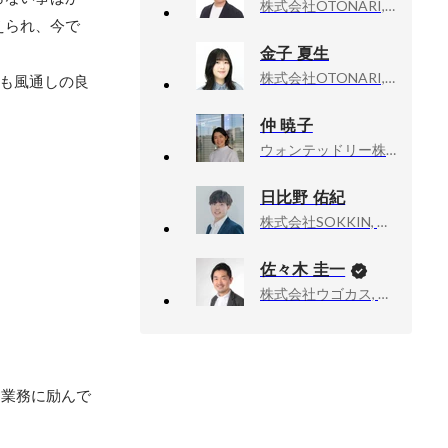
株式会社OTONARI, ショートムービーマーケティング事業部 事業部長
えられ、今で
金子 夏生
株式会社OTONARI, アフィリエイト事業部 アカウントセールスチーム マネージャー
ても風通しの良
仲 暁子
ウォンテッドリー株式会社, Founder, CEO
日比野 佑紀
株式会社SOKKIN, 取締役 兼 デジタルマーケティング統括本部 統括
佐々木 圭一
株式会社ウゴカス, 代表取締役
々業務に励んで