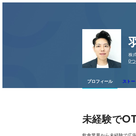
株式
0
つ
プロフィール
ストー
O
未経験で
飲食業界から未経験で広