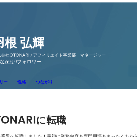
羽根 弘輝
会社OTONARI / アフィリエイト事業部 マネージャー
0
ながり
フォロワー
リー
性格
つながり
TONARI
に転職
告業界へ転職しました！最初は業務内容も専門用語もまったくわか