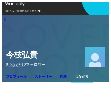
アプリを使う
400万人が利用するビジネスSNS
今枝弘貴
0
0
つながり
フォロワー
プロフィール
ストーリー
性格
つながり