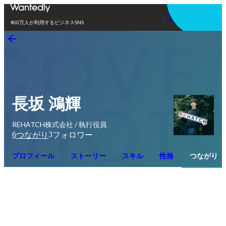
アプリを使う
400万人が利用するビジネスSNS
長坂 鴻輝
REHATCH株式会社 / 執行役員
6
3
つながり
フォロワー
プロフィール
ストーリー
スキル
性格
つながり