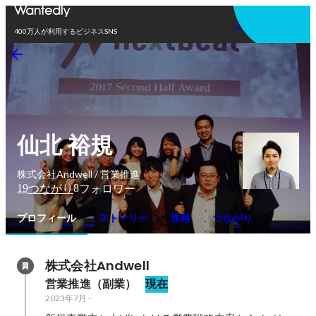
アプリを使う
400万人が利用するビジネスSNS
仙北 裕規
株式会社Andwell / 営業推進
19
8
つながり
フォロワー
プロフィール
ストーリー
性格
つながり
株式会社Andwell
営業推進（副業）
現在
2023年7月
-