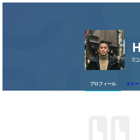
H
0
つ
プロフィール
ストー