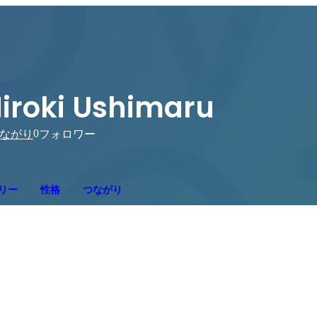
iroki Ushimaru
0
ながり
フォロワー
リー
性格
つながり