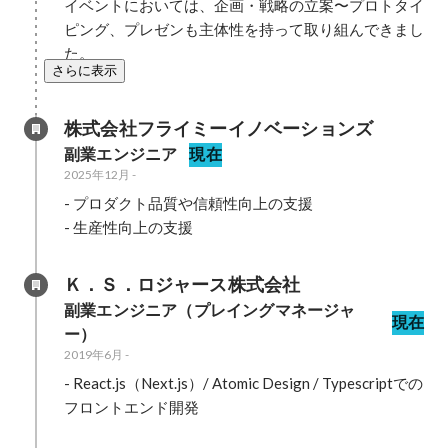
イベントにおいては、企画・戦略の立案〜プロトタイ
ピング、プレゼンも主体性を持って取り組んできまし
た。
さらに表示
株式会社フライミーイノベーションズ
副業エンジニア
現在
2025年12月
-
- プロダクト品質や信頼性向上の支援

- 生産性向上の支援
Ｋ．Ｓ．ロジャース株式会社
副業エンジニア（プレイングマネージャ
現在
ー）
2019年6月
-
- React.js（Next.js）/ Atomic Design / Typescriptでの
フロントエンド開発