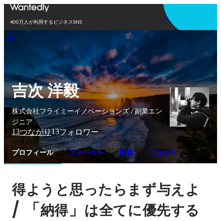
アプリを使う
400万人が利用するビジネスSNS
吉次 洋毅
株式会社フライミーイノベーションズ / 副業エン
ジニア
13
13
つながり
フォロワー
プロフィール
ストーリー
性格
つながり
得ようと思ったらまず与えよ
/ 「
」
納得
は全てに優先する