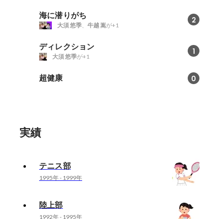
海に潜りがち
2
大須 悠季
、
牛越 嵩
が+1
ディレクション
1
大須 悠季
が+1
超健康
0
実績
テニス部
1995年
-
1999年
陸上部
1992年
-
1995年