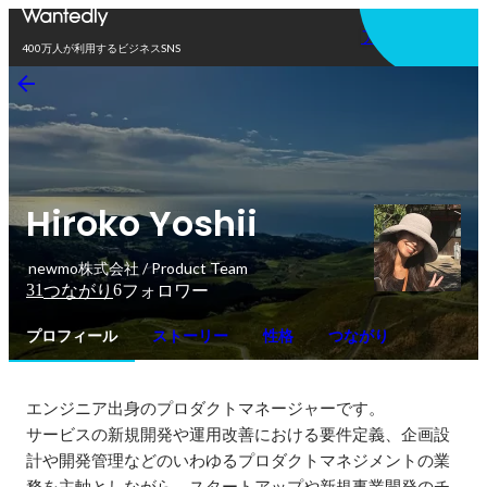
アプリを使う
400万人が利用するビジネスSNS
Hiroko Yoshii
newmo株式会社 / Product Team
31
6
つながり
フォロワー
プロフィール
ストーリー
性格
つながり
エンジニア出身のプロダクトマネージャーです。

サービスの新規開発や運用改善における要件定義、企画設
計や開発管理などのいわゆるプロダクトマネジメントの業
務を主軸としながら、スタートアップや新規事業開発のチ