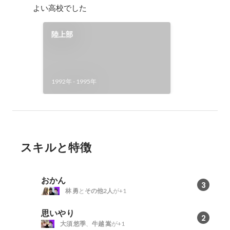
よい高校でした
陸上部
1992年
-
1995年
スキルと特徴
おかん
3
林 勇
と
その他2人
が+1
思いやり
2
大須 悠季
、
牛越 嵩
が+1