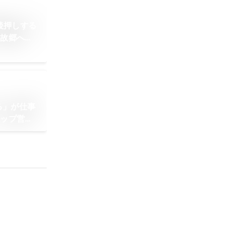
を後押しする
。故郷への
けるPRの
する」が仕事
トップ営業