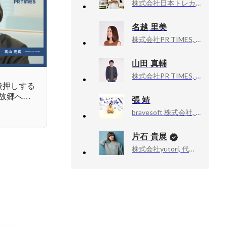
株式会社日本トレカセンター, 人事部 部長
名越 里美
株式会社PR TIMES, 開発採用育成マネージャー
山田 真輔
株式会社PR TIMES, 執行役員 Jooto事業部長
を後押しする
故郷への
張 靖
けるPRの
bravesoft 株式会社, コーポレート本部長
片石 貴展
株式会社yutori, 代表取締役社長