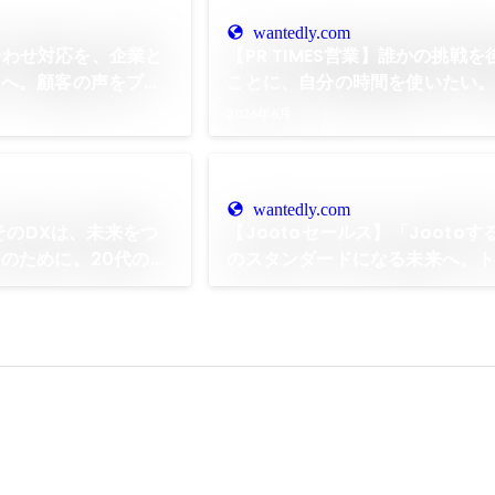
wantedly.com
い合わせ対応を、企業と
【PR TIMES営業】誰かの挑戦
」へ。顧客の声をプロ
ことに、自分の時間を使いたい
マーサクセスの仕事
恩返しを胸に、埋もれた価値を届
2026年6月
力を信じて
wantedly.com
】そのDXは、未来をつ
【Jootoセールス】「Jooto
のために。20代の遠
のスタンダードになる未来へ。
くれた、相手の成功を
の新たな挑戦