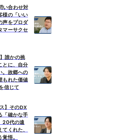
S】問い合わせ対
客様の「いい
の声をプロダ
タマーサクセ
営業】誰かの挑
ことに、自分
い。故郷への
埋もれた価値
力を信じて
ルス】そのDX
る「確かな手
。20代の遠
えてくれた、
う覚悟。