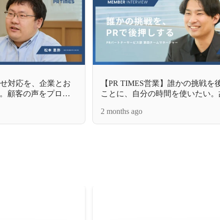
い合わせ対応を、企業とお
【PR TIMES営業】誰かの挑戦
。顧客の声をプロダ
ことに、自分の時間を使いたい。
サクセスの仕事
恩返しを胸に、埋もれた価値を届
2 months ago
力を信じて