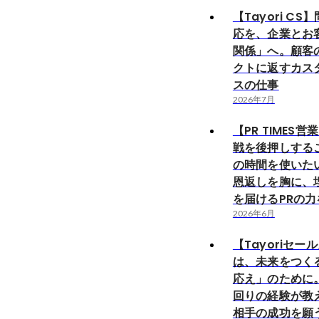
【Tayori C
応を、企業とお
関係」へ。顧客
クトに返すカス
スの仕事
2026年7月
【PR TIMES
戦を後押しする
の時間を使いた
恩返しを胸に、
を届けるPRの
2026年6月
【Tayoriセー
は、未来をつく
応え」のために
回りの経験が教
相手の成功を願