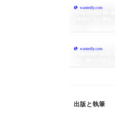
wantedly.com
【Tayori CS】問
お客様の「いい関係
ダクトに返すカスタ
2026年7月
wantedly.com
【Tayoriセールス
くる「確かな手応え」
回りの経験が教えて
願う覚悟。
出版と執筆