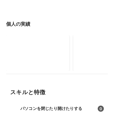
個人の実績
Graph hack シード 優秀賞（ヒ
Graph hack シード
ルカツ）
（Toksy）
スキルと特徴
パソコンを閉じたり開けたりする
0