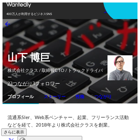
アプリを使う
400万人が利用するビジネスSNS
山下 博巨
株式会社クラス / 取締役CTO / トラックドライバ
ー
23
3
つながり
フォロワー
プロフィール
ストーリー
性格
つながり
流通系SIer、Web系ベンチャー、起業、フリーランス活動
などを経て、2018年より株式会社クラスを創業。
さらに表示