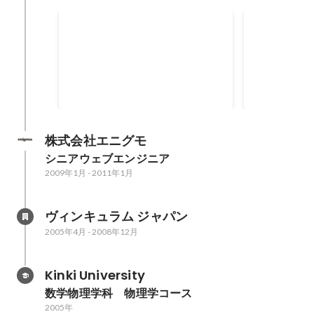
MashupAward7
MashupAw
PowerAppsJAPAN賞
興しま賞
株式会社エニグモ
シニアウェブエンジニア
2009年1月
-
2011年1月
ヴィンキュラム ジャパン
2005年4月
-
2008年12月
Kinki University
数学物理学科　物理学コース
2005年