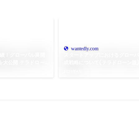
wantedly.com
実績！グローバル展開
スタートアップにおけるグロー
を大公開 テラドロー
成戦略について(テラドローン版
は「農業」
2024年4月