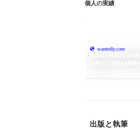
個人の実績
wantedly.com
M＆Aは20社以上の
の鍵となるM＆A戦略
ンが狙う次なる市場
2024年4月
出版と執筆