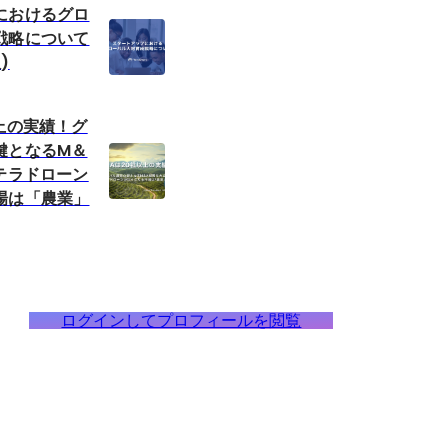
におけるグロ
戦略について
)
上の実績！グ
鍵となるM＆
テラドローン
場は「農業」
ログインしてプロフィールを閲覧