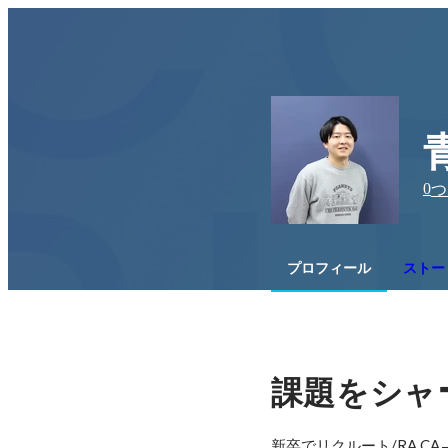
0
つ
プロフィール
ストー
課題をシャ
新卒でリクルート/RA,CA→