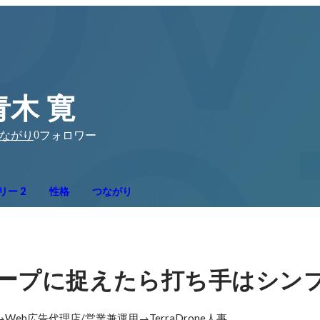
青木 寛
0
ながり
フォロワー
リー 2
性格
つながり
ー
プに捉えたら打ち手はシン
Web広告代理店/営業兼運用→TerraDrone人事