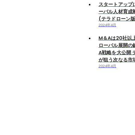
スタートアップ
ーバル人材育成
(テラドローン版
2024年4月
M＆Aは20社以
ローバル展開の
A戦略を大公開 
が狙う次なる市
2024年4月