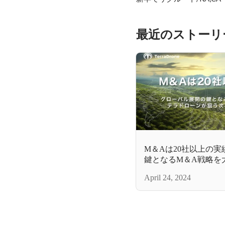
最近のストーリ
M＆Aは20社以上の
鍵となるM＆A戦略を
狙う次なる市場は「農
April 24, 2024