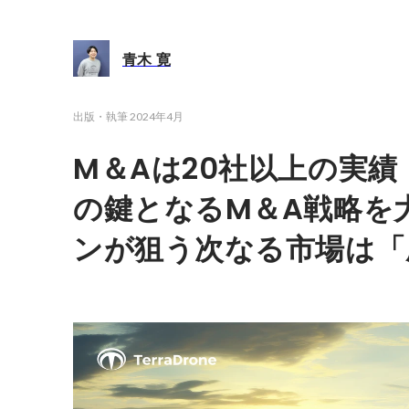
青木 寛
出版・執筆
2024年4月
M＆Aは20社以上の実
の鍵となるM＆A戦略を
ンが狙う次なる市場は「