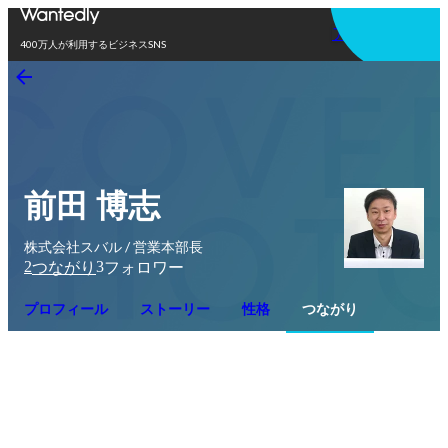
アプリを使う
400万人が利用するビジネスSNS
前田 博志
株式会社スバル / 営業本部長
2
3
つながり
フォロワー
プロフィール
ストーリー
性格
つながり