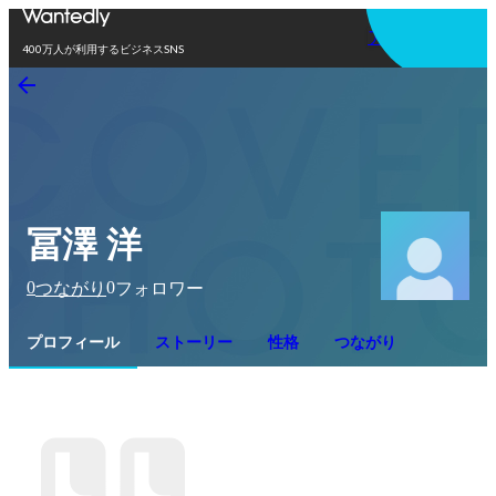
アプリを使う
400万人が利用するビジネスSNS
冨澤 洋
0
0
つながり
フォロワー
プロフィール
ストーリー
性格
つながり