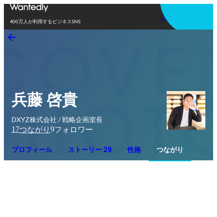
アプリを使う
400万人が利用するビジネスSNS
兵藤 啓貴
DXYZ株式会社 / 戦略企画室長
17
9
つながり
フォロワー
プロフィール
ストーリー 29
性格
つながり