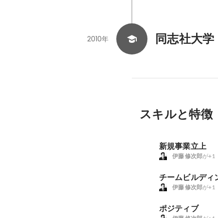
同志社大学
2010年
スキルと特徴
新規事業立上
伊藤 修次郎
が+1
チームビルディ
伊藤 修次郎
が+1
ポジティブ