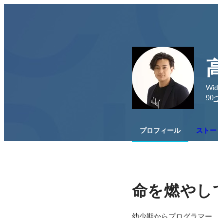
Wid
90
プロフィール
ストーリ
命を燃やし
幼少期からプログラマー、