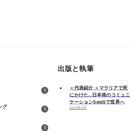
出版と執筆
＜代表紹介 ＞マラリアで死
1
にかけた...日本発のコミュニ
ケーションSaaSで世界へ
ング
2020年3月
1
1