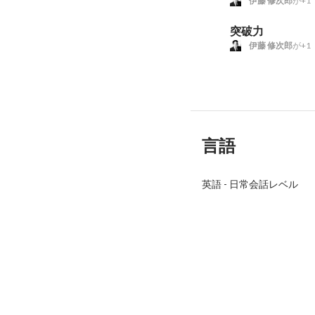
伊藤 修次郎
が+1
突破力
伊藤 修次郎
が+1
言語
英語
-
日常会話レベル