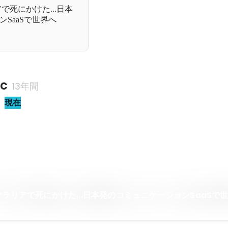
で死にかけた...日本
SaaSで世界へ
nc
13年間
現在
マラリアで死にかけた...日本発のコミュニケーションSaaSで