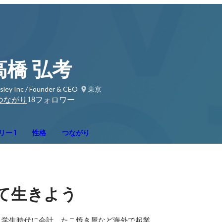
高橋 弘考
sley Inc / Founder & CEO
東京
18
つながり
フォロワー
ー 1
性格
つながり
て生きよう
学生時代に会計、たこ焼き屋など海外で起業
