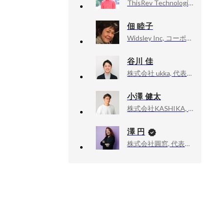
ThisRev Technologies株式会社, 取締役COO最高執行責任者
佃 睦子
Widsley Inc, コーポレート本部
谷川 佳
株式会社 ukka, 代表取締役
小澤 健太
株式会社KASHIKA, 代表取締役
澤 円
株式会社圓窓, 代表取締役