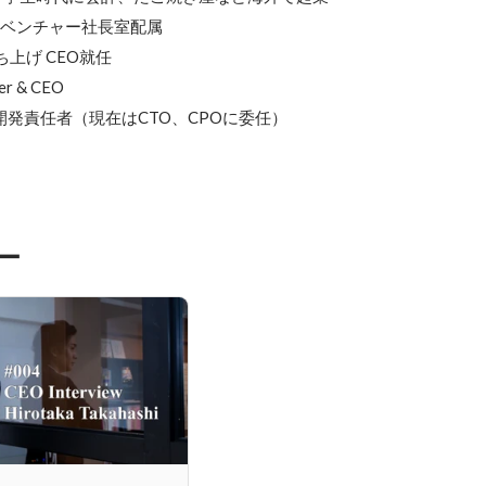
Tベンチャー社長室配属

上げ CEO就任

r & CEO

k開発責任者（現在はCTO、CPOに委任）
ー