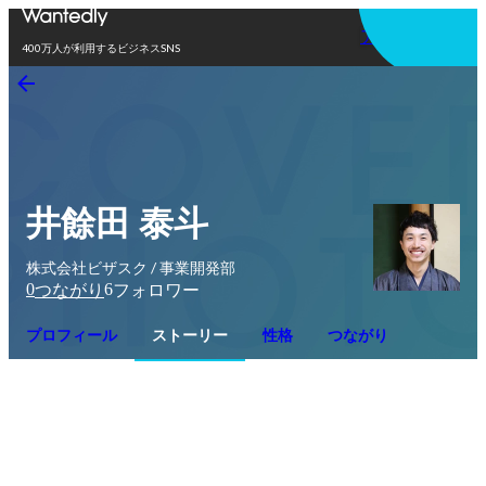
アプリを使う
400万人が利用するビジネスSNS
井餘田 泰斗
株式会社ビザスク / 事業開発部
0
6
つながり
フォロワー
プロフィール
ストーリー
性格
つながり