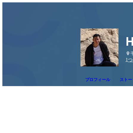
H
1
つ
プロフィール
ストー