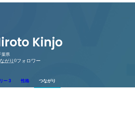
iroto Kinjo
千葉県
0
ながり
フォロワー
リー 3
性格
つながり