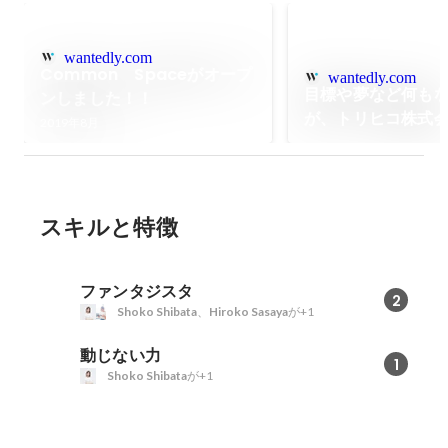
wantedly.com
Common Spaceがオープ
wantedly.com
目標や夢など何も
ンしました！！
が、トリヒコ株式
2019年8月
い、挑戦を決めた
スキルと特徴
ファンタジスタ
2
Shoko Shibata
、
Hiroko Sasaya
が+1
動じない力
1
Shoko Shibata
が+1