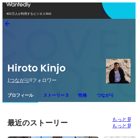
アプリを使う
400万人が利用するビジネスSNS
Hiroto Kinjo
1
0
つながり
フォロワー
プロフィール
ストーリー 3
性格
つながり
もっと見る
最近のストーリー
もっと見る