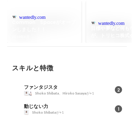
wantedly.com
Common Spaceがオープ
wantedly.com
目標や夢など何も
ンしました！！
が、トリヒコ株式
2019年8月
い、挑戦を決めた
スキルと特徴
ファンタジスタ
2
Shoko Shibata
、
Hiroko Sasaya
が+1
動じない力
1
Shoko Shibata
が+1