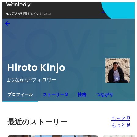
アプリを使う
400万人が利用するビジネスSNS
Hiroto Kinjo
1
0
つながり
フォロワー
プロフィール
ストーリー 3
性格
つながり
もっと見る
最近のストーリー
もっと見る