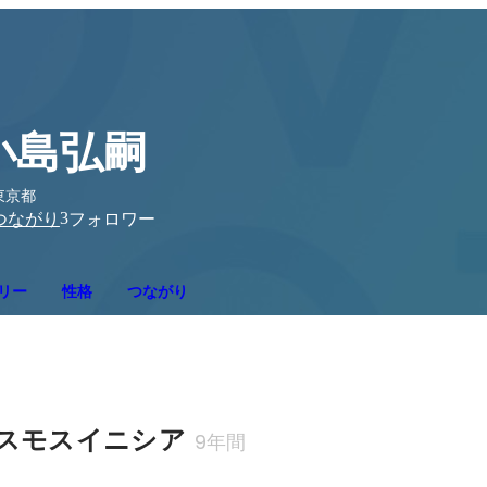
小島弘嗣
東京都
3
つながり
フォロワー
リー
性格
つながり
スモスイニシア
9年間