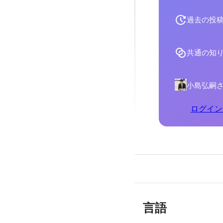
過去の投
共通の知
小島弘嗣
ログイン
言語