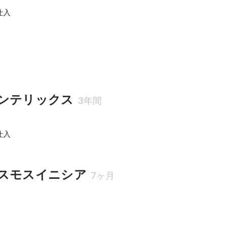
仕入
ンテリックス
3年間
仕入
スモスイニシア
7ヶ月