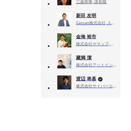
三菱商事, 課長職
新田 友明
Sansan株式会社, 人事本部
金海 裕市
株式会社ヤマップ, 共創推進事業本部長
藏満 潔
株式会社アットイン, 取締役
渡辺 将基
株式会社サイバーエージェント, 新R25編集長