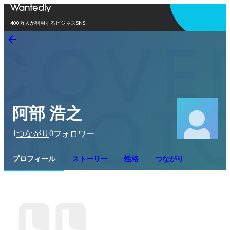
アプリを使う
400万人が利用するビジネスSNS
阿部 浩之
1
0
つながり
フォロワー
プロフィール
ストーリー
性格
つながり