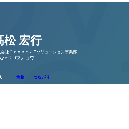
髙松 宏行
会社Ｇｒａｎｔ / ITソリューション事業部
0
ながり
フォロワー
リー
性格
つながり