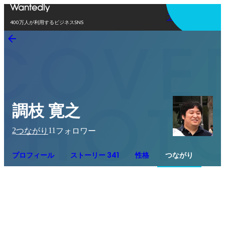
アプリを使う
400万人が利用するビジネスSNS
調枝 寛之
2
11
つながり
フォロワー
プロフィール
ストーリー 341
性格
つながり