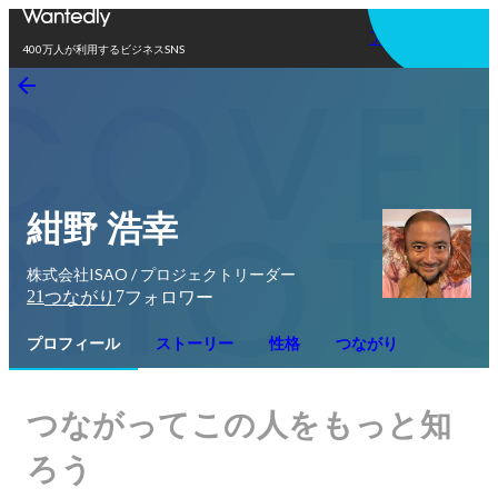
アプリを使う
400万人が利用するビジネスSNS
紺野 浩幸
株式会社ISAO / プロジェクトリーダー
21
7
つながり
フォロワー
プロフィール
ストーリー
性格
つながり
つながってこの人をもっと知
ろう