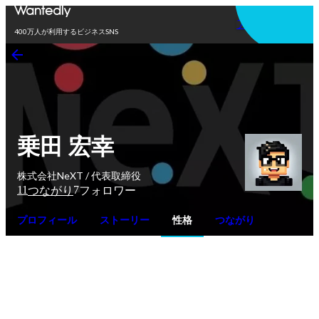
アプリを使う
400万人が利用するビジネスSNS
乗田 宏幸
株式会社NeXT / 代表取締役
11
7
つながり
フォロワー
プロフィール
ストーリー
性格
つながり