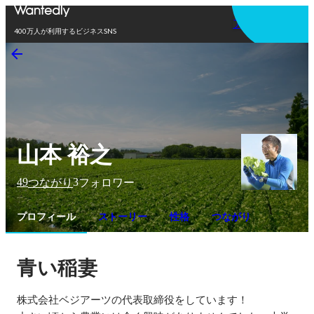
アプリを使う
400万人が利用するビジネスSNS
山本 裕之
49
3
つながり
フォロワー
プロフィール
ストーリー
性格
つながり
青い稲妻
株式会社ベジアーツの代表取締役をしています！
