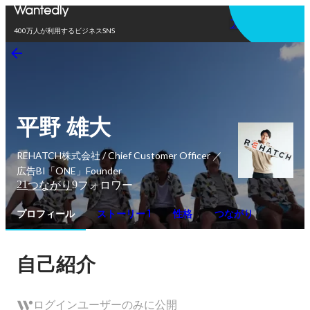
アプリを使う
400万人が利用するビジネスSNS
平野 雄大
REHATCH株式会社 / Chief Customer Officer ／
広告BI「ONE」Founder
21
9
つながり
フォロワー
プロフィール
ストーリー 1
性格
つながり
自己紹介
ログインユーザーのみに公開