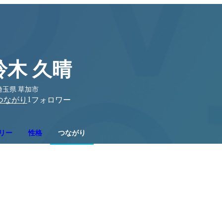
鈴木 久晴
埼玉県 草加市
1
つながり
フォロワー
リー
性格
つながり