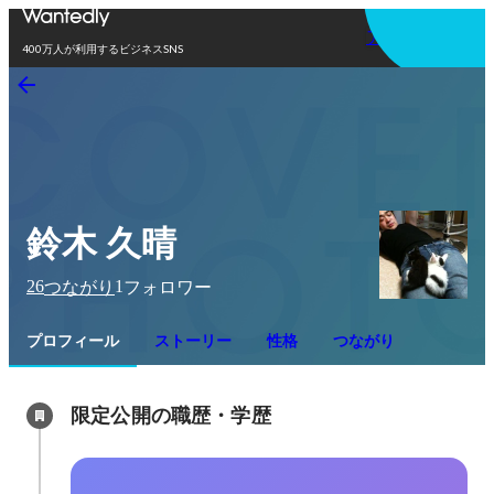
アプリを使う
400万人が利用するビジネスSNS
鈴木 久晴
26
1
つながり
フォロワー
プロフィール
ストーリー
性格
つながり
限定公開の職歴・学歴