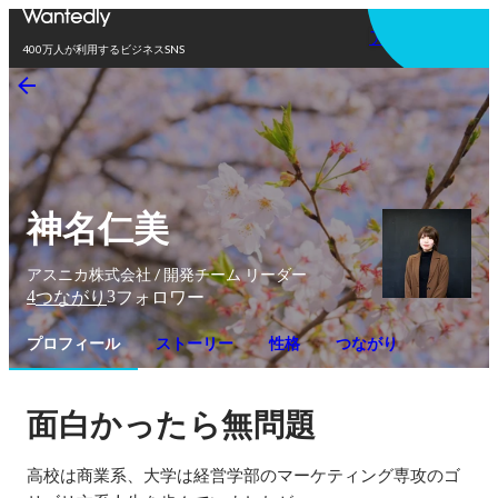
アプリを使う
400万人が利用するビジネスSNS
神名仁美
アスニカ株式会社 / 開発チーム リーダー
4
3
つながり
フォロワー
プロフィール
ストーリー
性格
つながり
面白かったら無問題
高校は商業系、大学は経営学部のマーケティング専攻のゴ