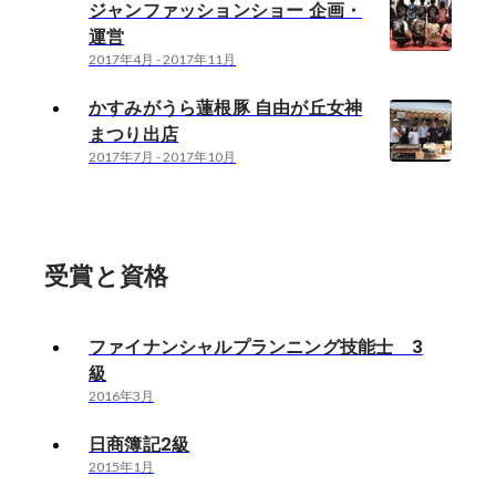
ジャンファッションショー 企画・
運営
2017年4月
-
2017年11月
かすみがうら蓮根豚 自由が丘女神
まつり出店
2017年7月
-
2017年10月
受賞と資格
ファイナンシャルプランニング技能士 3
級
2016年3月
日商簿記2級
2015年1月