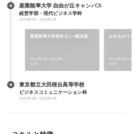
産業能率大学 自由が丘キャンパス
経営学部・現代ビジネス学科
2015年4月
-
2019年3月
産業能率大学岩井ゼミ×横須賀ス
かすみがうら
カジャンファッションショー 企
神まつり出
画・運営
2017年4月
-
2017年
2017年7月
-
20
11月
10月
東京都立大田桜台高等学校
ビジネスコミュニケーション科
2012年4月
-
2015年3月