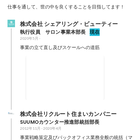
仕事を通して、世の中を良くすることを目指してます！
株式会社 シェアリング・ビューティー
執行役員　サロン事業本部長
現在
2020年5月
-
事業の立て直し及びスケールへの道筋
美容室事業の業績向上対前年同月
超え※連続
2020年7月
18
ヶ月
株式会社リクルート住まいカンパニー
SUUMOカウンター推進部統括部長
2012年11月
-
2020年4月
事業戦略策定及びバックオフィス業務全般の統括（マ