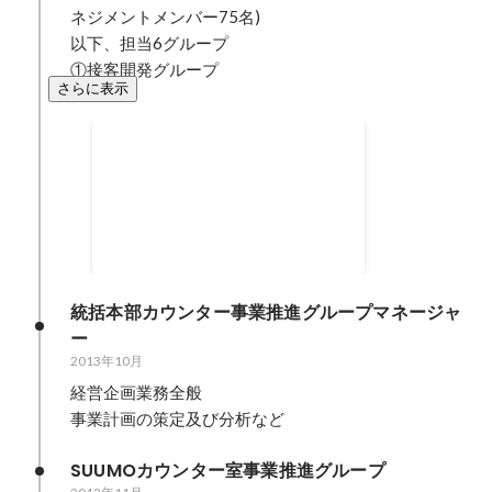
ネジメントメンバー75名)

以下、担当6グループ

①接客開発グループ
さらに表示
SUUMOカウンター店舗出店数
2012年11月
-
2020年4月
180
店舗
統括本部カウンター事業推進グループマネージャ
ー
2013年10月
経営企画業務全般

事業計画の策定及び分析など
SUUMOカウンター室事業推進グループ