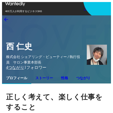
アプリを使う
400万人が利用するビジネスSNS
西 仁史
株式会社 シェアリング・ビューティー / 執行役
員 サロン事業本部長
4
1
つながり
フォロワー
プロフィール
ストーリー
性格
つながり
、
正しく考えて
楽しく仕事を
すること