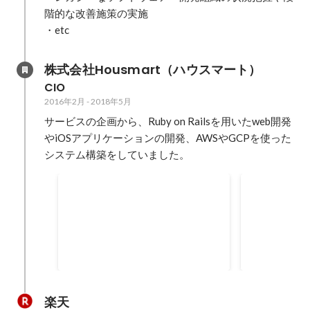
階的な改善施策の実施

・etc
株式会社Housmart（ハウスマート）
CIO
2016年2月
-
2018年5月
サービスの企画から、Ruby on Railsを用いたweb開発
やiOSアプリケーションの開発、AWSやGCPを使った
システム構築をしていました。
Hack Day (Yahoo! Japan)
Fintech Ch
2016 優秀賞
"Bring Yo
賞
楽天