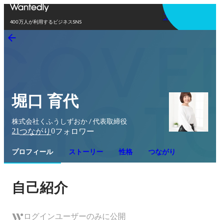
アプリを使う
400万人が利用するビジネスSNS
堀口 育代
株式会社くふうしずおか / 代表取締役
21
0
つながり
フォロワー
プロフィール
ストーリー
性格
つながり
自己紹介
ログインユーザーのみに公開