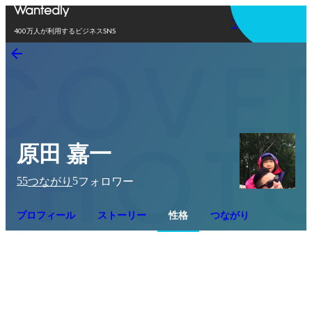
アプリを使う
400万人が利用するビジネスSNS
原田 嘉一
55
5
つながり
フォロワー
プロフィール
ストーリー
性格
つながり