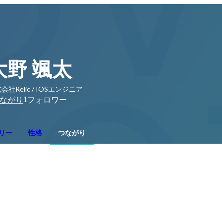
大野 颯太
会社Relic / IOSエンジニア
1
ながり
フォロワー
リー
性格
つながり