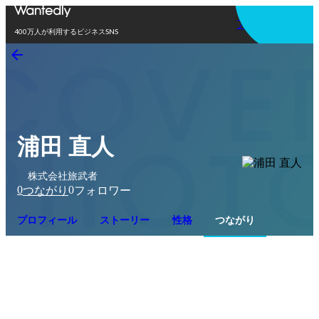
アプリを使う
400万人が利用するビジネスSNS
浦田 直人
株式会社旅武者
0
0
つながり
フォロワー
プロフィール
ストーリー
性格
つながり