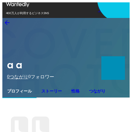
アプリを使う
400万人が利用するビジネスSNS
a a
0
0
つながり
フォロワー
プロフィール
ストーリー
性格
つながり