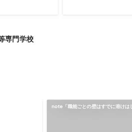
等専門学校
note「職能ごとの壁はすでに溶けは
る。私が”デザインエンジニア”にな
クラフトビールのメ
ismic CMSで動いて