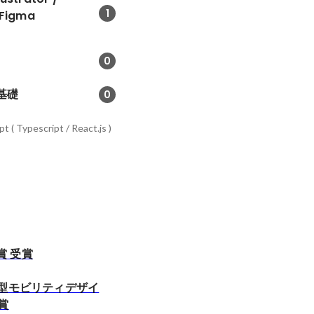
1
 Figma
0
 基礎
0
t ( Typescript / React.js )
N賞 受賞
小型モビリティデザイ
賞