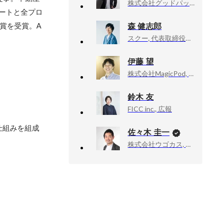
株式会社グッドパッチ, プロダクトデザイナー / UXUIデザイナー
レートと全プロ
森 健志郎
N賞を受賞。A
スクー, 代表取締役社長CEO
伊藤 望
株式会社MagicPod, CEO
鈴木 友
FICC inc., 広報
仕組みを組成
佐々木 圭一
株式会社ウゴカス, 代表取締役