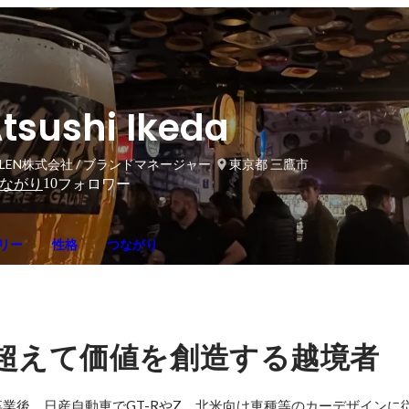
tsushi Ikeda
ILEN株式会社 / ブランドマネージャー
東京都 三鷹市
10
ながり
フォロワー
リー
性格
つながり
超えて価値を創造する越境者
業後、日産自動車でGT-RやZ、北米向け車種等のカーデザインに