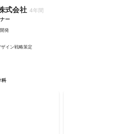
株式会社
4年間
イナー
開発

Fデザイン戦略策定
学科
小型モビリティデザイン
東芝エレベータ主催 未来エレ
賞
コンテスト最優秀賞