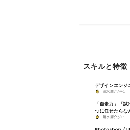
ます。
2021年1月
スキルと特徴
デザインエンジ
清水 庸介
が+1
「自走力」「試
つに任せたらな
清水 庸介
が+1
Photoshop / Il