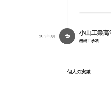
小山工業高
2013年3月
機械工学科
個人の実績
CRAFT BEER HUNT
同僚と趣味でつくってる
ディアです。Next.jsとpr