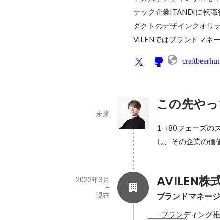
テック企業ITANDIに
ダクトのデザインクオリティ
VILENではブランドマ
craftbeerhun
この先やっ
未来
1→80フェーズ
し、その企業の価
AVILEN株
2022年3月
-
現在
ブランドマネー
- ブランディング