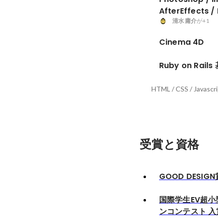
AfterEffects /
清水 庸介
が+1
Cinema 4D
Ruby on Rails
HTML / CSS / Javascrip
受賞と資格
GOOD DESIG
国際学生EV超
ンコンテスト 入