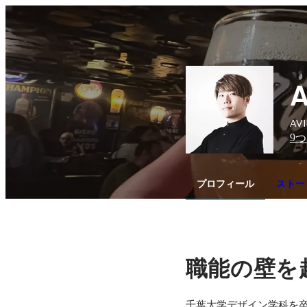
A
AV
9
つ
プロフィール
ストー
職能の壁を
千葉大学デザイン学科を卒