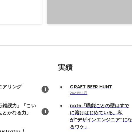
実績
ニアリング
CRAFT BEER HUNT
1
2021年1月
行錯誤力」「こい
note「職能ごとの壁はすで
1
んとかなる力」
に溶けはじめている。私
が”デザインエンジニア”に
るワケ」
lustrator /