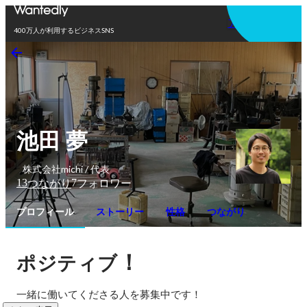
アプリを使う
400万人が利用するビジネスSNS
池田 夢
株式会社michi / 代表
13
7
つながり
フォロワー
プロフィール
ストーリー
性格
つながり
！
ポジティブ
一緒に働いてくださる人を募集中です！