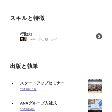
スキルと特徴
行動力
2
xxda
、
小山 順一
が+1
出版と執筆
スタートアップセミナー
2019年11月
ANAグループ入社式
2019年4月