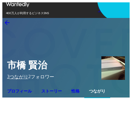
アプリを使う
400万人が利用するビジネスSNS
市橋 賢治
3
2
つながり
フォロワー
プロフィール
ストーリー
性格
つながり