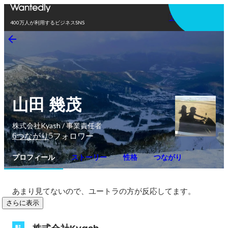
アプリを使う
400万人が利用するビジネスSNS
山田 幾茂
株式会社Kyash / 事業責任者
6
5
つながり
フォロワー
プロフィール
ストーリー
性格
つながり
あまり見てないので、ユートラの方が反応してます。
さらに表示