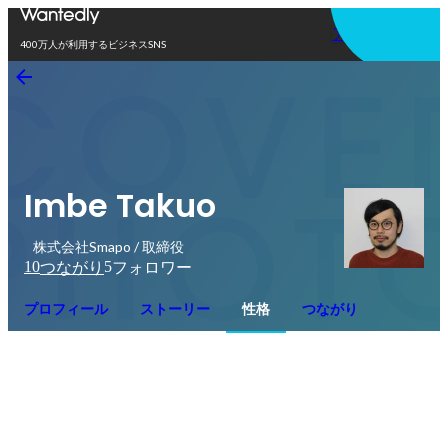
アプリを使う
400万人が利用するビジネスSNS
Imbe Takuo
株式会社Smapo / 取締役
10
5
つながり
フォロワー
プロフィール
ストーリー
性格
つながり