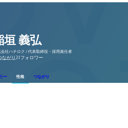
稲垣 義弘
式会社ハチロク / 代表取締役・採用責任者
21
つながり
フォロワー
リー
性格
つながり