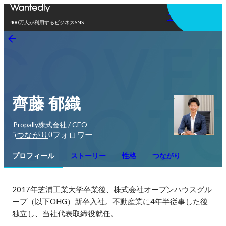
アプリを使う
400万人が利用するビジネスSNS
齊藤 郁織
Propally株式会社 / CEO
5
0
つながり
フォロワー
プロフィール
ストーリー
性格
つながり
2017年芝浦工業大学卒業後、株式会社オープンハウスグル
ープ（以下OHG）新卒入社。不動産業に4年半従事した後
独立し、当社代表取締役就任。
