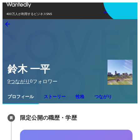
アプリを使う
400万人が利用するビジネスSNS
鈴木 一平
9
0
つながり
フォロワー
プロフィール
ストーリー
性格
つながり
限定公開の職歴・学歴