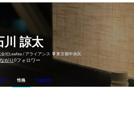
石川 諒太
会社Leafea / アライアンス
東京都中央区
0
ながり
フォロワー
リー
性格
つながり