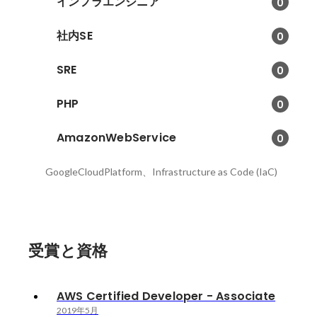
インフラエンジニア
0
社内SE
0
SRE
0
PHP
0
AmazonWebService
0
GoogleCloudPlatform、Infrastructure as Code (IaC)
受賞と資格
AWS Certified Developer - Associate
2019年5月