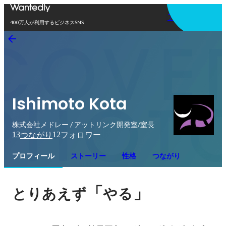
アプリを使う
400万人が利用するビジネスSNS
Ishimoto Kota
株式会社メドレー / アットリンク開発室/室長
13
12
つながり
フォロワー
プロフィール
ストーリー
性格
つながり
「
」
とりあえず
やる