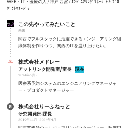
WEB・IT・医療の人 / 神戸 西宮 / ｴﾝｼﾞﾆｱﾘﾝｸﾞﾏﾈｰｼﾞｬとﾌﾟﾛ
ﾀﾞｸﾄﾏﾈｰｼﾞｬ
この先やってみたいこと
未来
関西でフルスタックに活躍できるエンジニアリング組
織体制を作りつつ、関西のITを盛り上げたい。
株式会社メドレー
アットリンク開発室/室長
現在
2024年5月
-
医療系予約システムのエンジニアリングマネージャ
ー・プロダクトマネージャー
株式会社りーふねっと
研究開発部 課長
2019年11月
-
2024年4月
関西事業所のエンジニアリングマネージャー、数億円