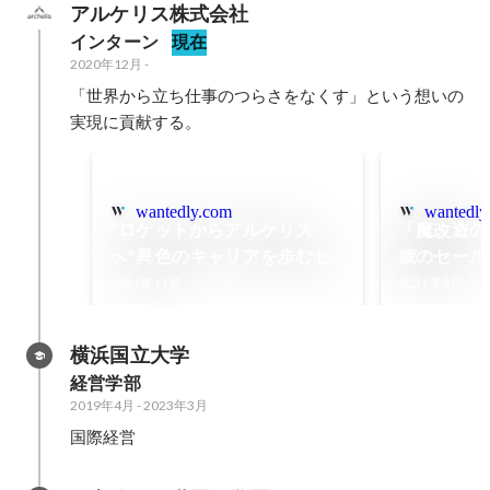
アルケリス株式会社
インターン
現在
2020年12月
-
「世界から立ち仕事のつらさをなくす」という想いの
実現に貢献する。
wantedly.com
wantedly
“ロケットからアルケリス
「魔改造の
へ”異色のキャリアを歩むセ
歳のセール
ールスエンジニアに迫る
顔とは
2021年11月
2021年8月
横浜国立大学
経営学部
2019年4月
-
2023年3月
国際経営