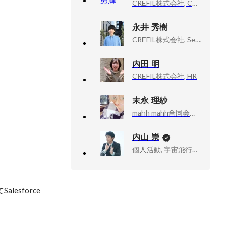
CREFIL株式会社, COO
永井 秀樹
CREFIL株式会社, Senior Consultant
内田 明
CREFIL株式会社, HR
末永 理紗
mahh mahh合同会社, 代表社員
内山 崇
個人活動, 宇宙飛行士挑戦エバンジェリスト
sforce