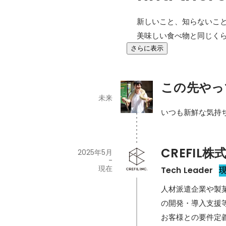
新しいこと、知らないこと
美味しい食べ物と同じく
さらに表示
この先やっ
未来
いつも新鮮な気持
CREFIL株
2025年5月
-
現在
Tech Leader
人材派遣企業や製菓
の開発・導入支援等
お客様との要件定