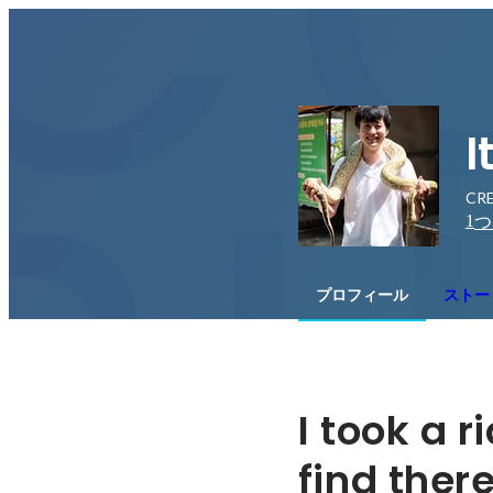
I
CRE
1
つ
プロフィール
ストー
I took a r
find there