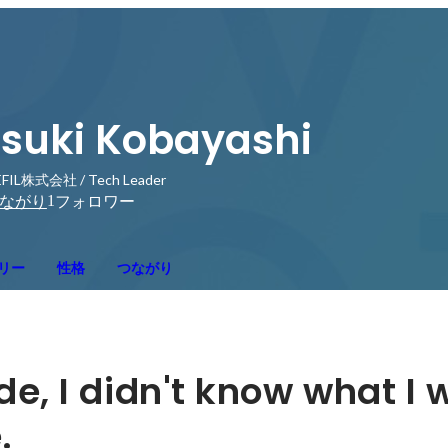
tsuki Kobayashi
FIL株式会社 / Tech Leader
1
ながり
フォロワー
リー
性格
つながり
ide, I didn't know what I 
.