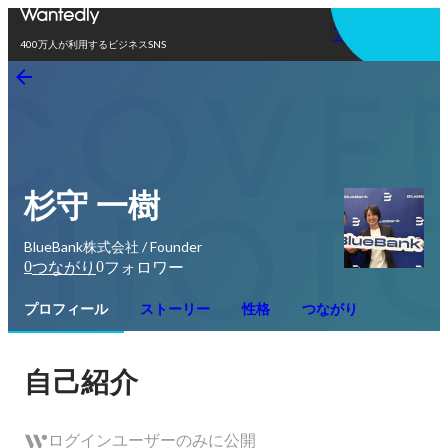
アプリを使う
400万人が利用するビジネスSNS
杉守 一樹
BlueBank株式会社 / Founder
0
0
つながり
フォロワー
プロフィール
ストーリー
性格
つながり
自己紹介
ログインユーザーのみに公開